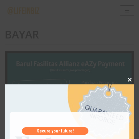
Skip
to
BAYAR
content
CLOSE
THIS
MODUL
Secure your future!