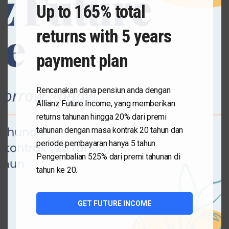
Up to 165% total
returns with 5 years
payment plan
Rencanakan dana pensiun anda dengan
Allianz Future Income, yang memberikan
returns tahunan hingga 20% dari premi
tahunan dengan masa kontrak 20 tahun dan
periode pembayaran hanya 5 tahun.
Pengembalian 525% dari premi tahunan di
FITUR EAZY PAYMENT UNTUK
tahun ke 20.
PEMEGANG POLIS ALLIANZ LIFE
INDONESIA
GET FUTURE INCOME
by
Lifeinbiz
September 30, 2016