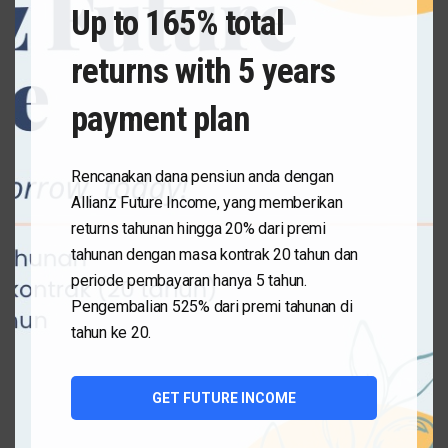
Up to 165% total
returns with 5 years
payment plan
Rencanakan dana pensiun anda dengan
Allianz Future Income, yang memberikan
returns tahunan hingga 20% dari premi
tahunan dengan masa kontrak 20 tahun dan
periode pembayaran hanya 5 tahun.
Pengembalian 525% dari premi tahunan di
FITUR EAZY PAYMENT UNTUK
tahun ke 20.
PEMEGANG POLIS ALLIANZ LIFE
INDONESIA
GET FUTURE INCOME
by
Lifeinbiz
September 30, 2016