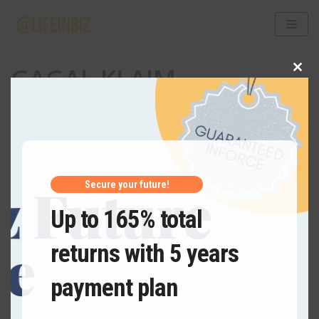
Skip
to
GAGAL KLAIM
content
CLOSE
THIS
MODUL
Secure your future!
Up to 165% total
returns with 5 years
payment plan