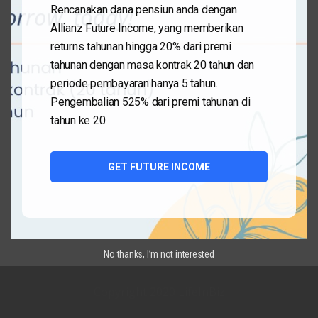
Rencanakan dana pensiun anda dengan
Allianz Future Income, yang memberikan
NASABAH, PLEASE JANGAN LAPSE!
returns tahunan hingga 20% dari premi
tahunan dengan masa kontrak 20 tahun dan
by
Lifeinbiz
October 10, 2016
periode pembayaran hanya 5 tahun.
Sedih sekali rasanya belum berhasil menumbuhkan
Pengembalian 525% dari premi tahunan di
rasa penting memiliki polis aktif pada salah seorang
tahun ke 20.
nasabah, yang kebetulan juga merupakan teman baik.
Karena teman, saya tahu masalahnya bukan di uang.
Anda tahu kan kata-kata bijak, “if it’s important to you,
GET FUTURE INCOME
you will…
Read More »
No thanks, I’m not interested
Copyright 2020 LifeInBiz