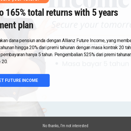
o 165% total returns with 5 years
ment plan
kan dana pensiun anda dengan Allianz Future Income, yang membe
pa
 tahunan hingga 20% dari premi tahunan dengan masa kontrak 20 ta
 pembayaran hanya 5 tahun. Pengembalian 525% dari premi tahunan
 20.
a
ET FUTURE INCOME
No thanks, I’m not interested