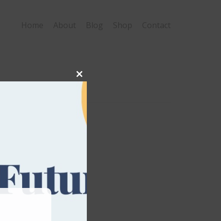
Home
About
Blog
Shop
Contact
CLOSE
THIS
MODULE