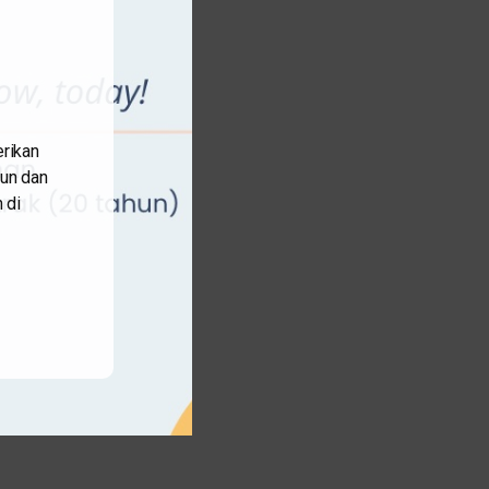
rikan
hun dan
 di