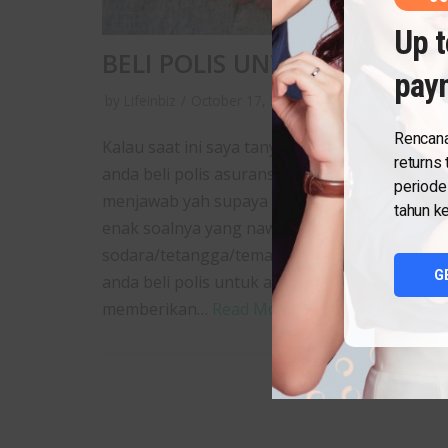
Up t
BELI POLIS UNTUK APA SIH?
pay
by
Lifeinbiz
October 17, 2016
Rencana
Kalau saat ini saya tanyakan pada anda, kena
returns
anda beli polis asuransi mungkin anda akan
periode
menjawab yah supaya ada aja atau yah gak
tahun ke
enak soalnya yang nawarin
sodara/tetangga/teman. Tapi kalau saya tany
G
anda beli polis untuk apa, dapatkah anda
memberikan…
Read More »