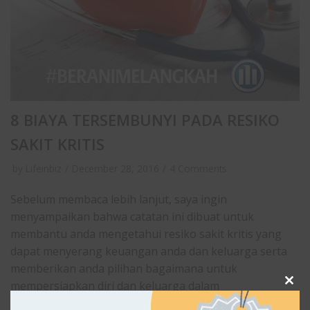
8 BIAYA TERSEMBUNYI PADA RESIKO
SAKIT KRITIS
by
Lifeinbiz
December 28, 2016
4 Comments
Sebelum membaca lebih lanjut, saya ingin
menyampaikan bahwa catatan ini dibuat untuk
membantu anda mengetahui resiko sakit kritis yang
dapat menyerang keuangan anda dan keluarga serta
memberikan anda pilihan bagaimana untuk
mempersiapkan diri dan keluarga dalam
CLOSE
THIS
menghadapinya. Kenapa sakit kritis…
Read More »